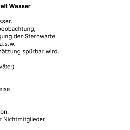
elt Wasser
sser.
beobachtung,
gung der Sternwarte
u.s.w.
chätzung spürbar wird.
väter)
eise
son.
r Nichtmitglieder.