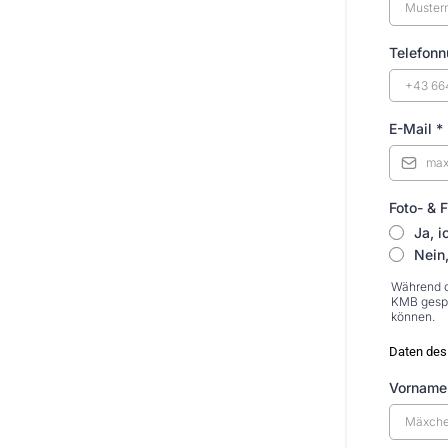
Telefon
E-Mail
*
Foto- &
Ja, i
Nein,
Während d
KMB gespe
können.
Daten des
Vorname 